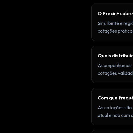
O Precin+ cobre 
Sim. Ibirité e r
cotações praticad
Quais distribui
Acompanhamos as 
cotações validad
Com que frequê
As cotações são 
atual e não com 