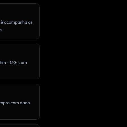
cê acompanha as
s.
etim - MG, com
compra com dado