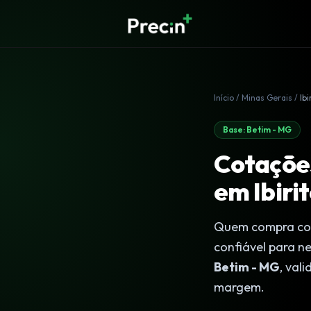
Início
/
Minas Gerais
/
Ibi
Base: Betim - MG
Cotações
em Ibiri
Quem compra co
confiável para n
Betim - MG
, val
margem.