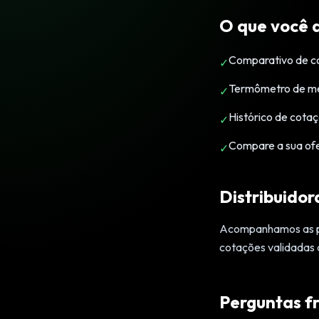
O que você 
Comparativo de co
✓
Termômetro de mer
✓
Histórico de cotaç
✓
Compare a sua of
✓
Distribuidor
Acompanhamos as pri
cotações validadas 
Perguntas f