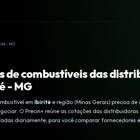
rité - MG
 de combustíveis das distri
té - MG
mbustível em
Ibirité
e região (Minas Gerais) precisa de
egociar. O Precin+ reúne as cotações das distribuidoras
idadas diariamente, para você comparar fornecedores e