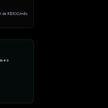
tir de R$300/mês
as e o