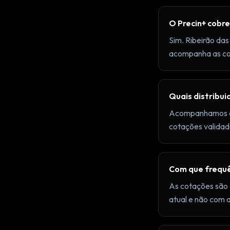
O Precin+ cobre
Sim. Ribeirão da
acompanha as cota
Quais distribu
Acompanhamos as 
cotações validad
Com que frequê
As cotações são 
atual e não com 