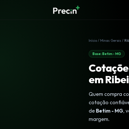
Início
/
Minas Gerais
/
Ri
Base: Betim - MG
Cotações
em Ribei
Quem compra co
cotação confiáve
de
Betim - MG
, 
margem.