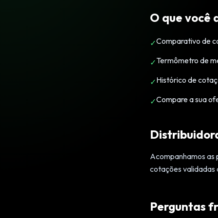
O que você 
Comparativo de co
✓
Termômetro de mer
✓
Histórico de cotaç
✓
Compare a sua of
✓
Distribuidor
Acompanhamos as pri
cotações validadas 
Perguntas f