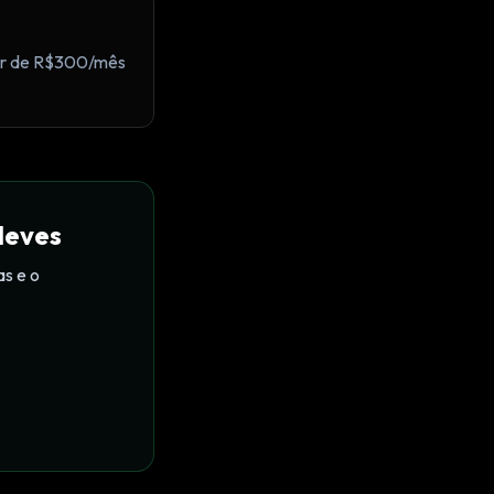
tir de R$300/mês
Neves
as e o