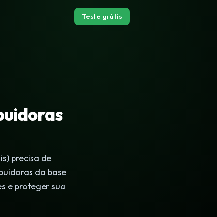
Teste grátis
buidoras
is) precisa de
ibuidoras da base
s e proteger sua