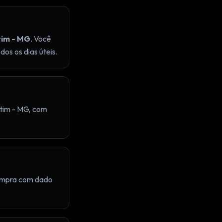
tim - MG
. Você
os os dias úteis.
etim - MG, com
compra com dado